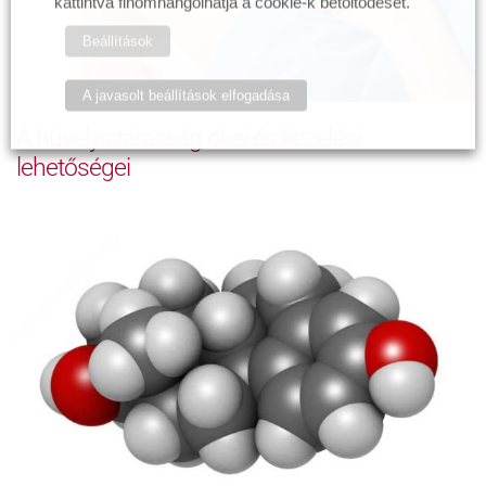
kattintva finomhangolhatja a cookie-k betöltődését.
Beállítások
A javasolt beállítások elfogadása
A hüvelyszárazság okai és kezelési
lehetőségei