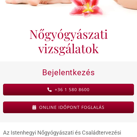
KAPCSOLAT
Nőgyógyászati
BLOG
vizsgálatok
Bejelentkezés
+36 1 580 8600
ONLINE IDŐPONT FOGLALÁS
Az Istenhegyi Nőgyógyászati és Családtervezési