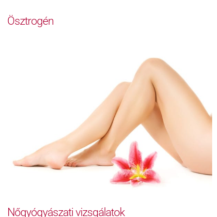
Ösztrogén
Nőgyógyászati vizsgálatok