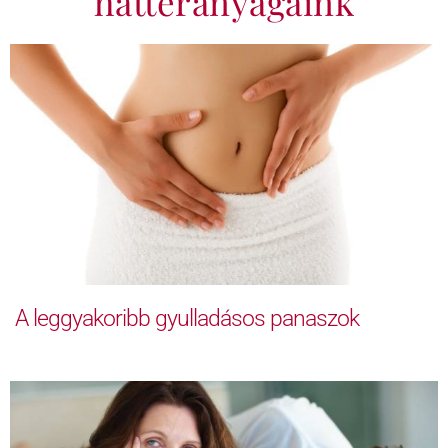
háttéranyagaink
A leggyakoribb gyulladásos panaszok