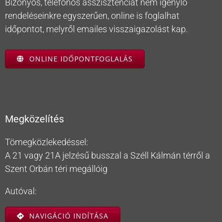
Bizonyos, telefonos asszisztenciát nem igénylő
rendeléseinkre egyszerűen, online is foglalhat
időpontot, melyről emailes visszaigazolást kap.
ONLINE IDŐPONTFOGLALÁS
Megközelítés
Tömegközlekedéssel:
A 21 vagy 21A jelzésű busszal a Széll Kálmán térről a
Szent Orbán téri megállóig
Autóval:
NAVIGÁCIÓ INDÍTÁSA