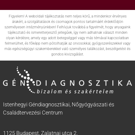
Figyelem! A weboldali tájékoztatás nem teljes körű, a mindenkor érvényes
árakért, a szolgáltatások és csomagok pontos tartalmáért érdeklődjön
személyesen intézményünkben! Felhívjuk továbbá a figyelmét, hogy anyagaink
tájékoztató és ismeretterjesztő jellegűek, így nem adhatnak választ minden
olyan kérdésre, amely egy adott betegséggel vagy más témával kapcsolatban
felmerülhet, és főképp nem pótolhatják az orvosokkal, gyógyszerészekkel vagy
más egészségügyi szakemberekkel való személyes találkozást, beszélgetést és
gondos kivizsgálást.
Istenhegyi Géndiagnosztikai, Nőgyógyászati és
Családtervezési Centrum
1125 Budapest, Zalatnai utca 2.