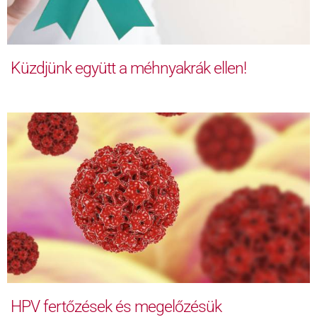
Küzdjünk együtt a méhnyakrák ellen!
HPV fertőzések és megelőzésük