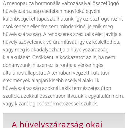
A menopauza hormonális változásaival összefüggő
hüvelyszárazság esetében nagyfokú egyéni
különbségeket tapasztalhatunk, így az ösztrogénszint
csökkenése ellenére sem mindenkinél jelenik meg
hüvelyszárazság. A rendszeres szexuális élet javítja a
hüvely szöveteinek véráramlását, így ez késleltetheti,
vagy meg is akadályozhatja a hüvelyszárazság
kialakulását. Csökkenti a kockázatot az is, ha nem
dohányzunk, hiszen ez is rontja a vérkeringés
általános állapotát. A témában végzett kutatási
eredmények alapján kisebb eséllyel alakul ki
hüvelyszárazság azoknál, akik természetes úton
szültek, azokkal összehasonlítva, akik egyáltalán nem,
vagy kizárólag császármetszéssel szültek.
A hüvelyszárazság okai