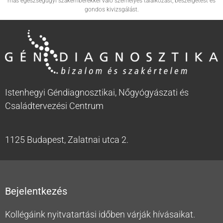
más egészségügyi szakemberekkel való személyes találkozást, beszélgetést és
gondos kivizsgálást.
Istenhegyi Géndiagnosztikai, Nőgyógyászati és
Családtervezési Centrum
1125 Budapest, Zalatnai utca 2.
Bejelentkezés
Kollégáink nyitvatartási időben várják hívásaikat.