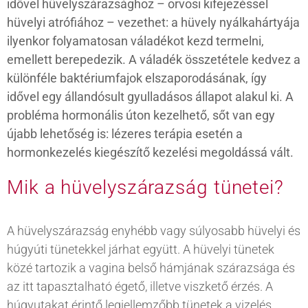
idővel hüvelyszárazsághoz – orvosi kifejezéssel
hüvelyi atrófiához – vezethet: a hüvely nyálkahártyája
ilyenkor folyamatosan váladékot kezd termelni,
emellett berepedezik. A váladék összetétele kedvez a
különféle baktériumfajok elszaporodásának, így
idővel egy állandósult gyulladásos állapot alakul ki. A
probléma hormonális úton kezelhető, sőt van egy
újabb lehetőség is: lézeres terápia esetén a
hormonkezelés kiegészítő kezelési megoldássá vált.
Mik a hüvelyszárazság tünetei?
A hüvelyszárazság enyhébb vagy súlyosabb hüvelyi és
húgyúti tünetekkel járhat együtt. A hüvelyi tünetek
közé tartozik a vagina belső hámjának szárazsága és
az itt tapasztalható égető, illetve viszkető érzés. A
húgyutakat érintő legjellemzőbb tünetek a vizelés