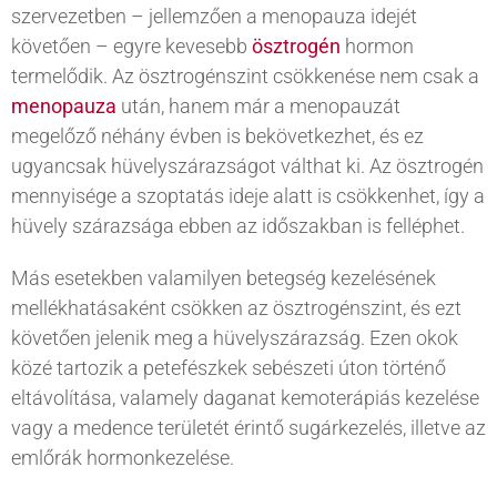
szervezetben – jellemzően a menopauza idejét
követően – egyre kevesebb
ösztrogén
hormon
termelődik. Az ösztrogénszint csökkenése nem csak a
menopauza
után, hanem már a menopauzát
megelőző néhány évben is bekövetkezhet, és ez
ugyancsak hüvelyszárazságot válthat ki. Az ösztrogén
mennyisége a szoptatás ideje alatt is csökkenhet, így a
hüvely szárazsága ebben az időszakban is felléphet.
Más esetekben valamilyen betegség kezelésének
mellékhatásaként csökken az ösztrogénszint, és ezt
követően jelenik meg a hüvelyszárazság. Ezen okok
közé tartozik a petefészkek sebészeti úton történő
eltávolítása, valamely daganat kemoterápiás kezelése
vagy a medence területét érintő sugárkezelés, illetve az
emlőrák hormonkezelése.