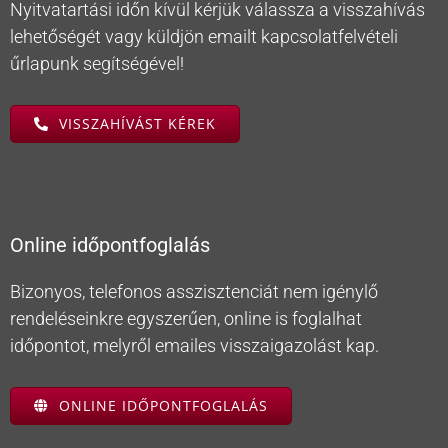
Nyitvatartási időn kívül kérjük válassza a visszahívás
lehetőségét vagy küldjön emailt kapcsolatfelvételi
űrlapunk segítségével!
VISSZAHÍVÁST KÉREK
Online időpontfoglalás
Bizonyos, telefonos asszisztenciát nem igénylő
rendeléseinkre egyszerűen, online is foglalhat
időpontot, melyről emailes visszaigazolást kap.
ONLINE IDŐPONTFOGLALÁS