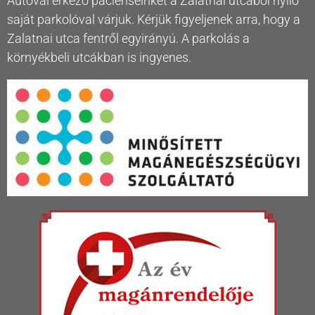
Autóval érkező pácienseinket a Zalatnai utcából nyíló
saját parkolóval várjuk. Kérjük figyeljenek arra, hogy a
Zalatnai utca fentről egyirányú. A parkolás a
környékbeli utcákban is ingyenes.