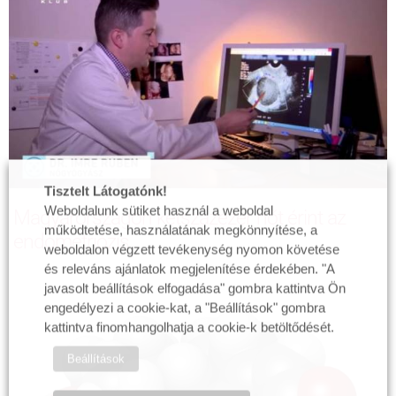
Tisztelt Látogatónk!
Weboldalunk sütiket használ a weboldal
Magyarországon kétszázezer nőt érint az
működtetése, használatának megkönnyítése, a
endometriózis
weboldalon végzett tevékenység nyomon követése
és releváns ajánlatok megjelenítése érdekében. "A
javasolt beállítások elfogadása" gombra kattintva Ön
engedélyezi a cookie-kat, a "Beállítások" gombra
kattintva finomhangolhatja a cookie-k betöltődését.
Beállítások