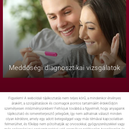
Meddőségi diagnosztikai vizsgálatok
Figyelem! A weboldali tájékoztatás nem teljes körű, a mindenkor érvényes
árakért, a szolgáltatások és csomagok pontos tartalmáért érdeklődjön
személyesen intézményünkben! Felhívjuk továbbá a figyelmét, hogy anyagaink
tájékoztató és ismeretterjesztő jellegűek, így nem adhatnak választ minden
olyan kérdésre, amely egy adott betegséggel vagy más témával kapcsolatban
felmerülhet, és főképp nem pótolhatják az orvosokkal, gyógyszerészekkel vagy