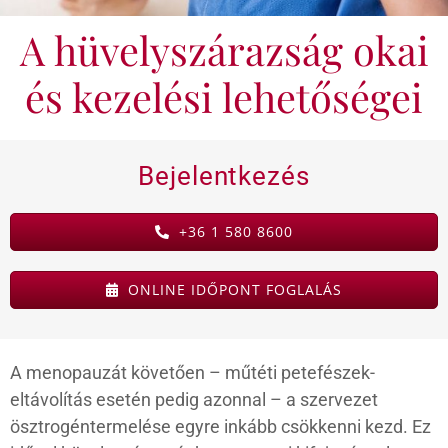
A hüvelyszárazság okai
KAPCSOLAT
és kezelési lehetőségei
BLOG
Bejelentkezés
+36 1 580 8600
ONLINE IDŐPONT FOGLALÁS
A menopauzát követően – műtéti petefészek-
eltávolítás esetén pedig azonnal – a szervezet
ösztrogéntermelése egyre inkább csökkenni kezd. Ez