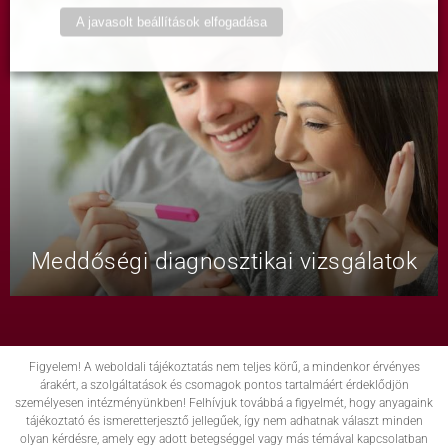
A javasolt beállítások elfogadása
Meddőségi diagnosztikai vizsgálatok
Figyelem! A weboldali tájékoztatás nem teljes körű, a mindenkor érvényes
árakért, a szolgáltatások és csomagok pontos tartalmáért érdeklődjön
személyesen intézményünkben! Felhívjuk továbbá a figyelmét, hogy anyagaink
tájékoztató és ismeretterjesztő jellegűek, így nem adhatnak választ minden
olyan kérdésre, amely egy adott betegséggel vagy más témával kapcsolatban