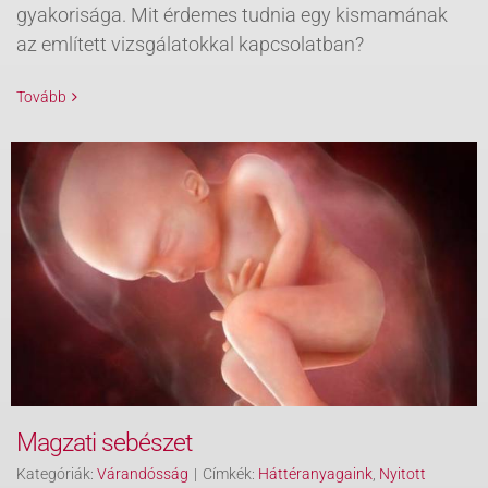
gyakorisága. Mit érdemes tudnia egy kismamának
az említett vizsgálatokkal kapcsolatban?
Tovább
Magzati sebészet
Kategóriák:
Várandósság
|
Címkék:
Háttéranyagaink
,
Nyitott