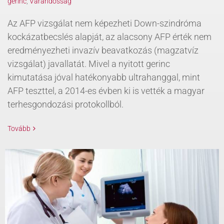
gerinc
,
Várandósság
Az AFP vizsgálat nem képezheti Down-szindróma
kockázatbecslés alapját, az alacsony AFP érték nem
eredményezheti invazív beavatkozás (magzatvíz
vizsgálat) javallatát. Mivel a nyitott gerinc
kimutatása jóval hatékonyabb ultrahanggal, mint
AFP teszttel, a 2014-es évben ki is vették a magyar
terhesgondozási protokollból.
Tovább