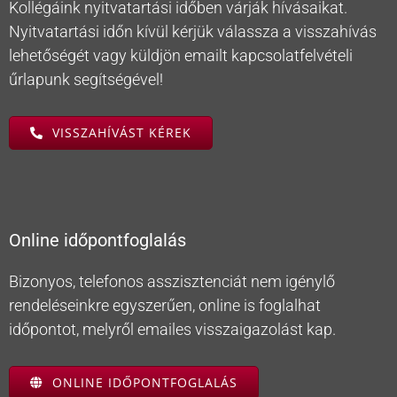
Kollégáink nyitvatartási időben várják hívásaikat.
Nyitvatartási időn kívül kérjük válassza a visszahívás
lehetőségét vagy küldjön emailt kapcsolatfelvételi
űrlapunk segítségével!
VISSZAHÍVÁST KÉREK
Online időpontfoglalás
Bizonyos, telefonos asszisztenciát nem igénylő
rendeléseinkre egyszerűen, online is foglalhat
időpontot, melyről emailes visszaigazolást kap.
ONLINE IDŐPONTFOGLALÁS