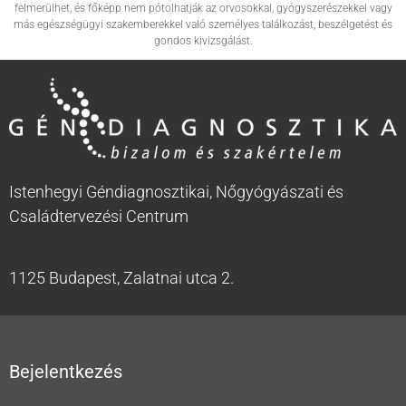
felmerülhet, és főképp nem pótolhatják az orvosokkal, gyógyszerészekkel vagy
más egészségügyi szakemberekkel való személyes találkozást, beszélgetést és
gondos kivizsgálást.
Istenhegyi Géndiagnosztikai, Nőgyógyászati és
Családtervezési Centrum
1125 Budapest, Zalatnai utca 2.
Bejelentkezés