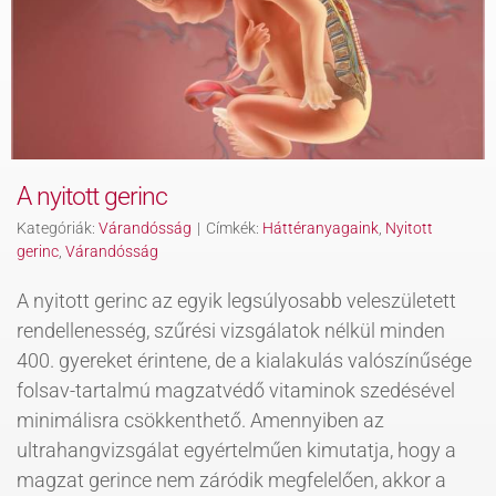
KAPCSOLAT
BLOG
A nyitott gerinc
Kategóriák:
Várandósság
|
Címkék:
Háttéranyagaink
,
Nyitott
gerinc
,
Várandósság
A nyitott gerinc az egyik legsúlyosabb veleszületett
rendellenesség, szűrési vizsgálatok nélkül minden
400. gyereket érintene, de a kialakulás valószínűsége
folsav-tartalmú magzatvédő vitaminok szedésével
minimálisra csökkenthető. Amennyiben az
ultrahangvizsgálat egyértelműen kimutatja, hogy a
magzat gerince nem záródik megfelelően, akkor a