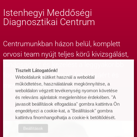
Istenhegyi Meddőségi
Diagnosztikai Centrum
Centrumunkban házon belül, komplett
orvosi team nyújt teljes körű kivizsgálást,
tanácsadást és kezelést a leggyakoribb
Tisztelt Látogatónk!
fogantatási problémák feltárásáért és
Weboldalunk sütiket használ a weboldal
megoldásáért.
működtetése, használatának megkönnyítése, a
weboldalon végzett tevékenység nyomon követése
és releváns ajánlatok megjelenítése érdekében. "A
javasolt beállítások elfogadása" gombra kattintva Ön
TOVÁBB
engedélyezi a cookie-kat, a "Beállítások" gombra
kattintva finomhangolhatja a cookie-k betöltődését.
Beállítások