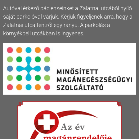
Autóval érkező pácienseinket a Zalatnai utcából nyíló
saját parkolóval várjuk. Kérjük figyeljenek arra, hogy a
Zalatnai utca fentről egyirányú. A parkolás a
környékbeli utcákban is ingyenes.