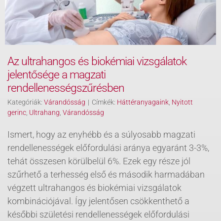
Az ultrahangos és biokémiai vizsgálatok
jelentősége a magzati
rendellenességszűrésben
Kategóriák:
Várandósság
|
Címkék:
Háttéranyagaink
,
Nyitott
gerinc
,
Ultrahang
,
Várandósság
Ismert, hogy az enyhébb és a súlyosabb magzati
rendellenességek előfordulási aránya egyaránt 3-3%,
tehát összesen körülbelül 6%. Ezek egy része jól
szűrhető a terhesség első és második harmadában
végzett ultrahangos és biokémiai vizsgálatok
kombinációjával. Így jelentősen csökkenthető a
későbbi születési rendellenességek előfordulási