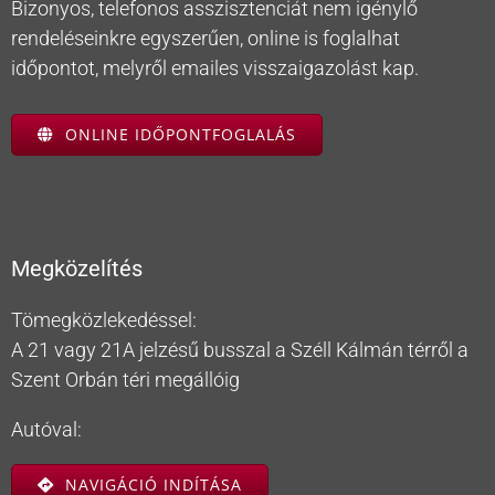
Bizonyos, telefonos asszisztenciát nem igénylő
rendeléseinkre egyszerűen, online is foglalhat
időpontot, melyről emailes visszaigazolást kap.
ONLINE IDŐPONTFOGLALÁS
Megközelítés
Tömegközlekedéssel:
A 21 vagy 21A jelzésű busszal a Széll Kálmán térről a
Szent Orbán téri megállóig
Autóval:
NAVIGÁCIÓ INDÍTÁSA