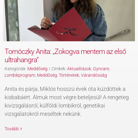
KAPCSOLAT
BLOG
Tornóczky Anita: „Zokogva mentem az első
ultrahangra”
Kategóriák:
Meddőség
|
Címkék:
Aktualitások
,
Gyncare
,
Lombikprogram
,
Meddőség
,
Történetek
,
Várandósság
Anita és párja, Miklós hosszú évek óta küzdöttek a
kisbabáért. Álmuk most végre beteljesül! A rengeteg
kivizsgálásról, külföldi lombikról, genetikai
vizsgálatokról meséltek nekünk.
Tovább