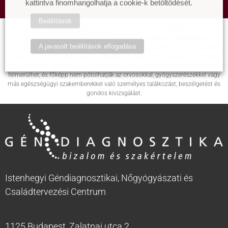
kattintva finomhangolhatja a cookie-k betöltődését.
Beállítások
Figyelem! A weboldali tájékoztatás nem teljes körű, a mindenkor érvényes
árakért, a szolgáltatások és csomagok pontos tartalmáért érdeklődjön
A javasolt beállítások elfogadása
személyesen intézményünkben! Felhívjuk továbbá a figyelmét, hogy anyagaink
tájékoztató és ismeretterjesztő jellegűek, így nem adhatnak választ minden
olyan kérdésre, amely egy adott betegséggel vagy más témával kapcsolatban
felmerülhet, és főképp nem pótolhatják az orvosokkal, gyógyszerészekkel vagy
más egészségügyi szakemberekkel való személyes találkozást, beszélgetést és
gondos kivizsgálást.
Istenhegyi Géndiagnosztikai, Nőgyógyászati és
Családtervezési Centrum
1125 Budapest, Zalatnai utca 2.