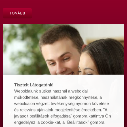
TOVÁBB
Tisztelt Látogatónk!
Weboldalunk sütiket használ a weboldal
működtetése, használatának megkönnyítése, a
weboldalon végzett tevékenység nyomon követése
és releváns ajánlatok megjelenítése érdekében. "A
Meddőségi diagnosztikai vizsgálatok
javasolt beállítások elfogadása" gombra kattintva Ön
engedélyezi a cookie-kat, a "Beállítások" gombra