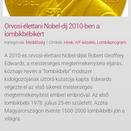
Orvosi-élettani Nobel-díj 2010-ben a
lombikbébikért
Kategóriák:
Meddőség
|
Címkék:
Hírek
,
IVF-kezelés
,
Lombikprogram
A 2010-es orvosi-élettani Nobel-díjat Robert Geoffrey
Edwards, a mesterséges megtermékenyítési eljárás,
köznapi nevén a “lombikbébi” módszer
kidolgozójának úttörő kutatója kapta. Edwards
végezte el az első sikeres mesterséges
megtermékenyítést emberi embrióval. Az első
lombikbébi 1978. július 25-én született. Azóta
Magyarországon évente 1500-2000 lombikbébi jön a
világra.