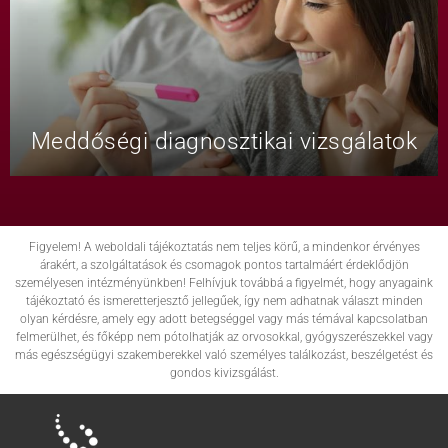
Meddőségi diagnosztikai vizsgálatok
Figyelem! A weboldali tájékoztatás nem teljes körű, a mindenkor érvényes
árakért, a szolgáltatások és csomagok pontos tartalmáért érdeklődjön
személyesen intézményünkben! Felhívjuk továbbá a figyelmét, hogy anyagaink
tájékoztató és ismeretterjesztő jellegűek, így nem adhatnak választ minden
olyan kérdésre, amely egy adott betegséggel vagy más témával kapcsolatban
felmerülhet, és főképp nem pótolhatják az orvosokkal, gyógyszerészekkel vagy
más egészségügyi szakemberekkel való személyes találkozást, beszélgetést és
gondos kivizsgálást.