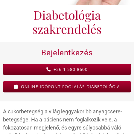
Diabetológia
KAPCSOLAT
szakrendelés
BLOG
Bejelentkezés
+36 1 580 8600
ONLINE IDŐPONT FOGLALÁS DIABETOLÓGIA
A cukorbetegség a világ leggyakoribb anyagcsere-
betegsége. Ha a páciens nem foglalkozik vele, a
fokozatosan megjelenő, és egyre súlyosabbá váló