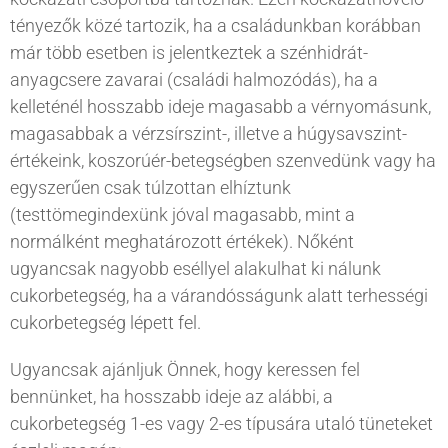
tényezők közé tartozik, ha a családunkban korábban
már több esetben is jelentkeztek a szénhidrát-
anyagcsere zavarai (családi halmozódás), ha a
kelleténél hosszabb ideje magasabb a vérnyomásunk,
magasabbak a vérzsírszint-, illetve a húgysavszint-
értékeink, koszorúér-betegségben szenvedünk vagy ha
egyszerűen csak túlzottan elhíztunk
(testtömegindexünk jóval magasabb, mint a
normálként meghatározott értékek). Nőként
ugyancsak nagyobb eséllyel alakulhat ki nálunk
cukorbetegség, ha a várandósságunk alatt terhességi
cukorbetegség lépett fel.
Ugyancsak ajánljuk Önnek, hogy keressen fel
bennünket, ha hosszabb ideje az alábbi, a
cukorbetegség 1-es vagy 2-es típusára utaló tüneteket