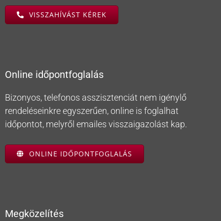
VISSZAHÍVÁST KÉREK
Online időpontfoglalás
Bizonyos, telefonos asszisztenciát nem igénylő
rendeléseinkre egyszerűen, online is foglalhat
időpontot, melyről emailes visszaigazolást kap.
ONLINE IDŐPONTFOGLALÁS
Megközelítés