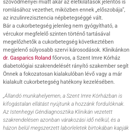
szövődményei miatt akár az életkilátások jelentős is
romlásához vezethet, miközben ennek „előszobája”,
az inzulinrezisztencia népbetegséggé vált.
Bár a cukorbetegség jelenleg nem gyógyítható, a
vércukor megfelelő szinten történő tartásával
megelőzhetők a cukorbetegség következtében
megjelenő súlyosabb szervi károsodások. Klinikánkon
dr. Gasparics Roland
főorvos, a Szent Imre Kórház
diabetológiai szakrendelését rányító szakember segít
Önnek a fokozatosan kialakulóban lévő vagy a már
kialakult cukorbetegség hatékony kezelésében.
„Állandó munkahelyemen, a Szent Imre Kórházban is
kifogástalan ellátást nyújtunk a hozzánk fordulóknak.
Az Istenhegyi Géndiagnosztika Klinikán vezetett
szakrendelésen azonban várakozási idő nélkül, és a
házon belül megszerzett laborleletek birtokában kapják