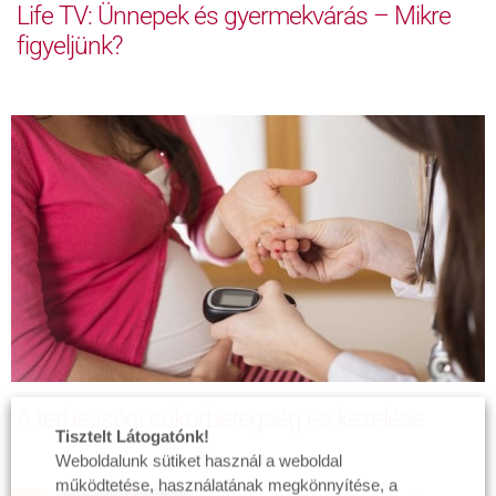
Life TV: Ünnepek és gyermekvárás – Mikre
figyeljünk?
A terhességi cukorbetegség és kezelése
Tisztelt Látogatónk!
Weboldalunk sütiket használ a weboldal
működtetése, használatának megkönnyítése, a