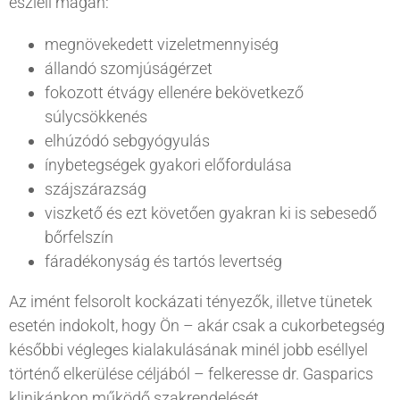
észleli magán:
megnövekedett vizeletmennyiség
állandó szomjúságérzet
fokozott étvágy ellenére bekövetkező
súlycsökkenés
elhúzódó sebgyógyulás
ínybetegségek gyakori előfordulása
szájszárazság
viszkető és ezt követően gyakran ki is sebesedő
bőrfelszín
fáradékonyság és tartós levertség
Az imént felsorolt kockázati tényezők, illetve tünetek
esetén indokolt, hogy Ön – akár csak a cukorbetegség
későbbi végleges kialakulásának minél jobb eséllyel
történő elkerülése céljából – felkeresse dr. Gasparics
klinikánkon működő szakrendelését.