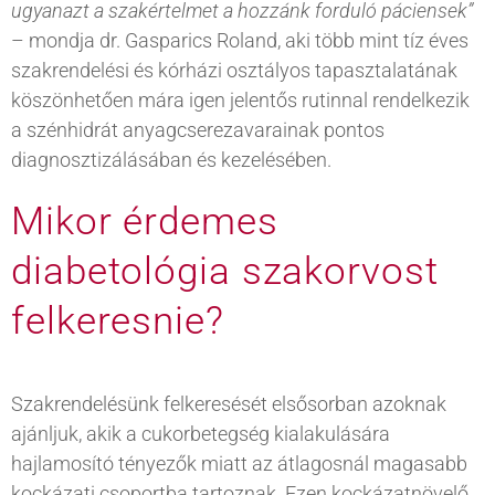
ugyanazt a szakértelmet a hozzánk forduló páciensek”
– mondja dr. Gasparics Roland, aki több mint tíz éves
szakrendelési és kórházi osztályos tapasztalatának
köszönhetően mára igen jelentős rutinnal rendelkezik
a szénhidrát anyagcserezavarainak pontos
diagnosztizálásában és kezelésében.
Mikor érdemes
diabetológia szakorvost
felkeresnie?
Szakrendelésünk felkeresését elsősorban azoknak
ajánljuk, akik a cukorbetegség kialakulására
hajlamosító tényezők miatt az átlagosnál magasabb
kockázati csoportba tartoznak. Ezen kockázatnövelő