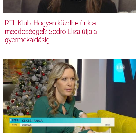
RTL Klub: Hogyan küzdhetünk a
meddőséggel? Sodró Eliza útja a
gyermekáldásig