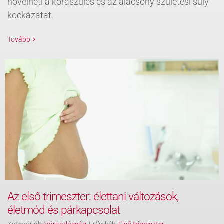
növelheti a koraszülés és az alacsony születési súly
kockázatát.
Tovább
Az első trimeszter: élettani változások,
életmód és párkapcsolat