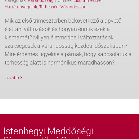
Kategóriák:
Várandósság
|
Címkék:
Első trimeszter
,
Háttéranyagaink
,
Terhesség
,
Várandósság
Mik az első trimeszterben bekövetkező alapvető
élettani változások és hogyan érintik ezek a
kismamát? Milyen életmódbeli változtatások
szükségesek a várandósság kezdeti időszakában?
Mire érdemes figyelnie a párnak, hogy kapcsolatuk a
terhesség alatt is harmónikus maradhasson?
Tovább
Istenhegyi Meddőségi