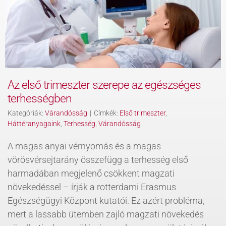
KAPCSOLAT
BLOG
Az első trimeszter szerepe az egészséges
terhességben
Kategóriák:
Várandósság
|
Címkék:
Első trimeszter
,
Háttéranyagaink
,
Terhesség
,
Várandósság
A magas anyai vérnyomás és a magas
vörösvérsejtarány összefügg a terhesség első
harmadában megjelenő csökkent magzati
növekedéssel – írják a rotterdami Erasmus
Egészségügyi Központ kutatói. Ez azért probléma,
mert a lassabb ütemben zajló magzati növekedés