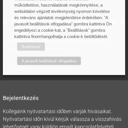
működtetése, használatának megkönnyítése, a
weboldalon végzett tevékenység nyomon követése
és releváns ajánlatok megjelenítése érdekében. "A
javasolt beállítások elfogadása" gombra kattintva Ön
engedélyezi a cookie-kat, a "Beállítások" gombra
kattintva finomhangolhatja a cookie-k betöltődését.
Istenhegyi Géndiagnosztikai, Nőgyógyászati és
Beállítások
Családtervezési Centrum
A javasolt beállítások elfogadása
1125 Budapest, Zalatnai utca 2.
Bejelentkezés
Kollégáink nyitvatartási időben várják hívásaikat.
Nyitvatartási időn kívül kérjük válassza a visszahívás
lehetőségét vagy küldjön emailt kapcsolatfelvételi