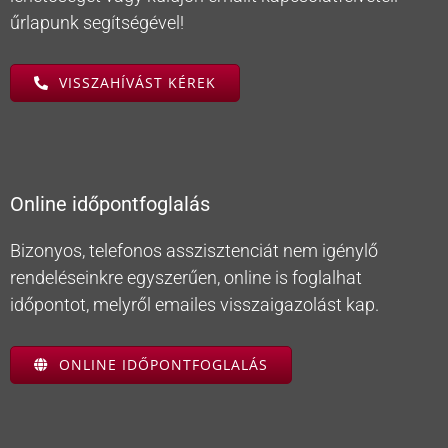
űrlapunk segítségével!
VISSZAHÍVÁST KÉREK
Online időpontfoglalás
Bizonyos, telefonos asszisztenciát nem igénylő
rendeléseinkre egyszerűen, online is foglalhat
időpontot, melyről emailes visszaigazolást kap.
ONLINE IDŐPONTFOGLALÁS