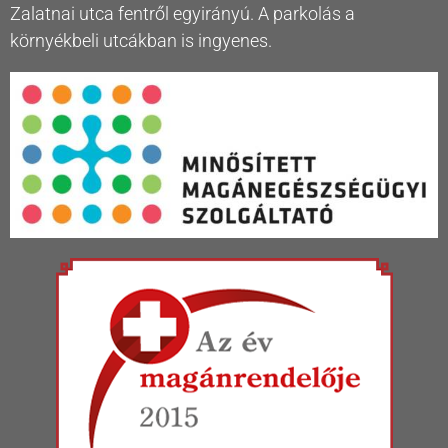
Zalatnai utca fentről egyirányú. A parkolás a
környékbeli utcákban is ingyenes.