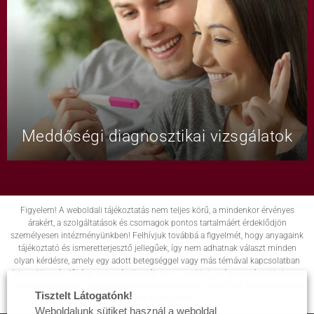
Meddőségi diagnosztikai vizsgálatok
Figyelem! A weboldali tájékoztatás nem teljes körű, a mindenkor érvényes
árakért, a szolgáltatások és csomagok pontos tartalmáért érdeklődjön
személyesen intézményünkben! Felhívjuk továbbá a figyelmét, hogy anyagaink
tájékoztató és ismeretterjesztő jellegűek, így nem adhatnak választ minden
olyan kérdésre, amely egy adott betegséggel vagy más témával kapcsolatban
felmerülhet, és főképp nem pótolhatják az orvosokkal, gyógyszerészekkel vagy
más egészségügyi szakemberekkel való személyes találkozást, beszélgetést és
Tisztelt Látogatónk!
gondos kivizsgálást.
Weboldalunk sütiket használ a weboldal