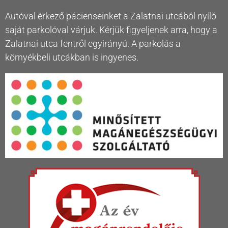
Autóval érkező pácienseinket a Zalatnai utcából nyíló
saját parkolóval várjuk. Kérjük figyeljenek arra, hogy a
Zalatnai utca fentről egyirányú. A parkolás a
környékbeli utcákban is ingyenes.