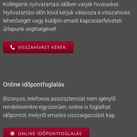
Kollégáink nyitvatartási időben várják hívásaikat.
Nyitvatartási időn kívül kérjük válassza a visszahívás
lehetőségét vagy küldjön emailt kapcsolatfelvételi
űrlapunk segítségével!
VISSZAHÍVÁST KÉREK
Online időpontfoglalás
Bizonyos, telefonos asszisztenciát nem igénylő
rendeléseinkre egyszerűen, online is foglalhat
időpontot, melyről emailes visszaigazolást kap.
ONLINE IDŐPONTFOGLALÁS