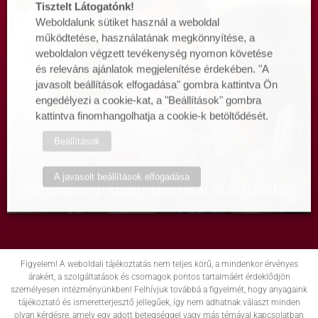
Tisztelt Látogatónk!
Weboldalunk sütiket használ a weboldal
működtetése, használatának megkönnyítése, a
weboldalon végzett tevékenység nyomon követése
és releváns ajánlatok megjelenítése érdekében. "A
javasolt beállítások elfogadása" gombra kattintva Ön
engedélyezi a cookie-kat, a "Beállítások" gombra
kattintva finomhangolhatja a cookie-k betöltődését.
Beállítások
A javasolt beállítások elfogadása
Meddőségi diagnosztikai vizsgálatok
Figyelem! A weboldali tájékoztatás nem teljes körű, a mindenkor érvényes
árakért, a szolgáltatások és csomagok pontos tartalmáért érdeklődjön
személyesen intézményünkben! Felhívjuk továbbá a figyelmét, hogy anyagaink
tájékoztató és ismeretterjesztő jellegűek, így nem adhatnak választ minden
olyan kérdésre, amely egy adott betegséggel vagy más témával kapcsolatban