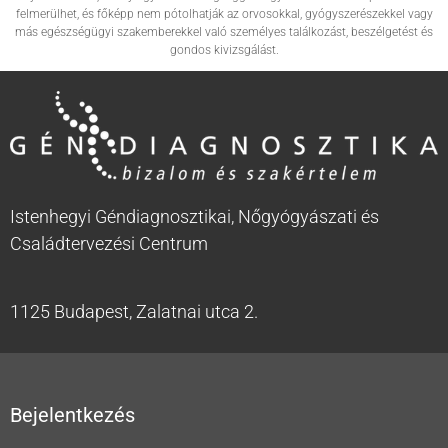
felmerülhet, és főképp nem pótolhatják az orvosokkal, gyógyszerészekkel vagy
más egészségügyi szakemberekkel való személyes találkozást, beszélgetést és
gondos kivizsgálást.
Istenhegyi Géndiagnosztikai, Nőgyógyászati és
Családtervezési Centrum
1125 Budapest, Zalatnai utca 2.
Bejelentkezés