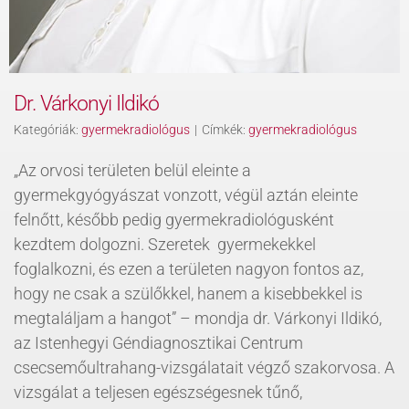
Dr. Várkonyi Ildikó
Kategóriák:
gyermekradiológus
|
Címkék:
gyermekradiológus
„Az orvosi területen belül eleinte a
gyermekgyógyászat vonzott, végül aztán eleinte
felnőtt, később pedig gyermekradiológusként
kezdtem dolgozni. Szeretek gyermekekkel
foglalkozni, és ezen a területen nagyon fontos az,
hogy ne csak a szülőkkel, hanem a kisebbekkel is
megtaláljam a hangot” – mondja dr. Várkonyi Ildikó,
az Istenhegyi Géndiagnosztikai Centrum
csecsemőultrahang-vizsgálatait végző szakorvosa. A
vizsgálat a teljesen egészségesnek tűnő,