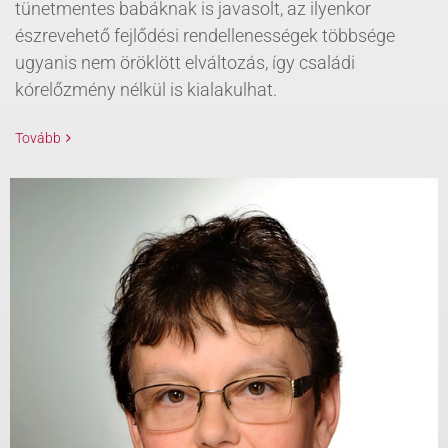
tünetmentes babáknak is javasolt, az ilyenkor
észrevehető fejlődési rendellenességek többsége
ugyanis nem öröklött elváltozás, így családi
kórelőzmény nélkül is kialakulhat.
Tovább