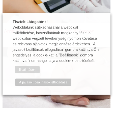
Tisztelt Látogatónk!
Weboldalunk sütiket használ a weboldal
Amit az orvosi lézerekről tudni érdemes
működtetése, használatának megkönnyítése, a
weboldalon végzett tevékenység nyomon követése
és releváns ajánlatok megjelenítése érdekében. "A
javasolt beállítások elfogadása" gombra kattintva Ön
engedélyezi a cookie-kat, a "Beállítások" gombra
kattintva finomhangolhatja a cookie-k betöltődését.
Beállítások
A javasolt beállítások elfogadása