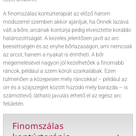
A finomszálas kontúrterápiát az előző három
módszerrel szemben akkor ajánljuk, ha Önnek lazává
vált a bőre, arcának kontúrja pedig elvesztette korábbi
határozottságát. A kezelés jelentősen javít az arc
beesettségén és az enyhe bőrlazaságon, ami nemcsak
az arcot, hanem a nyakat is érintheti. A bőr
megemelésével nagyon jól kezelhetőek a finomabb
ráncok, például a szem körüli szarkalábak. Ezen
túlmenően a közepesen mély ráncokkal – például az
orr és a szájszeglet között húzódó mély barázda – is
számottevő, látható javulás érhető el az egész arc
felületén.
Finomszálas