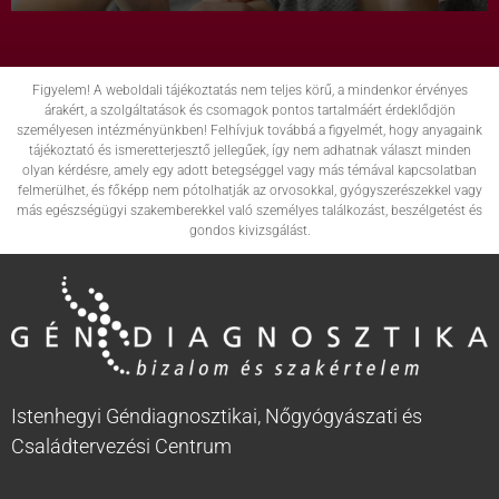
Figyelem! A weboldali tájékoztatás nem teljes körű, a mindenkor érvényes
árakért, a szolgáltatások és csomagok pontos tartalmáért érdeklődjön
személyesen intézményünkben! Felhívjuk továbbá a figyelmét, hogy anyagaink
tájékoztató és ismeretterjesztő jellegűek, így nem adhatnak választ minden
olyan kérdésre, amely egy adott betegséggel vagy más témával kapcsolatban
felmerülhet, és főképp nem pótolhatják az orvosokkal, gyógyszerészekkel vagy
más egészségügyi szakemberekkel való személyes találkozást, beszélgetést és
gondos kivizsgálást.
Istenhegyi Géndiagnosztikai, Nőgyógyászati és
Családtervezési Centrum