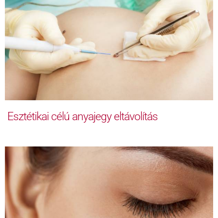
Esztétikai célú anyajegy eltávolítás