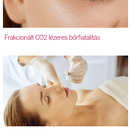
Frakcionált CO2 lézeres bőrfiatalítás