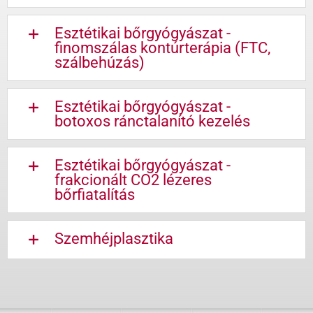
Esztétikai bőrgyógyászat -
finomszálas kontúrterápia (FTC,
szálbehúzás)
Esztétikai bőrgyógyászat -
botoxos ránctalanító kezelés
Esztétikai bőrgyógyászat -
frakcionált CO2 lézeres
bőrfiatalítás
Szemhéjplasztika