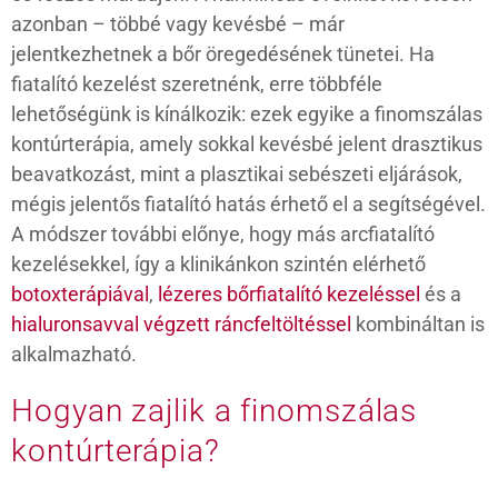
azonban – többé vagy kevésbé – már
jelentkezhetnek a bőr öregedésének tünetei. Ha
fiatalító kezelést szeretnénk, erre többféle
lehetőségünk is kínálkozik: ezek egyike a finomszálas
kontúrterápia, amely sokkal kevésbé jelent drasztikus
beavatkozást, mint a plasztikai sebészeti eljárások,
mégis jelentős fiatalító hatás érhető el a segítségével.
A módszer további előnye, hogy más arcfiatalító
kezelésekkel, így a klinikánkon szintén elérhető
botoxterápiával
,
lézeres bőrfiatalító kezeléssel
és a
hialuronsavval végzett ráncfeltöltéssel
kombináltan is
alkalmazható.
Hogyan zajlik a finomszálas
kontúrterápia?