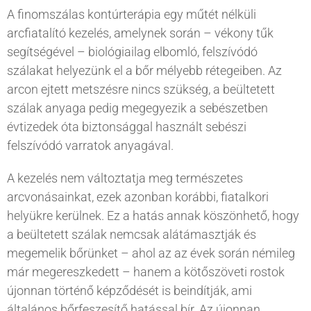
A finomszálas kontúrterápia egy műtét nélküli
arcfiatalító kezelés, amelynek során – vékony tűk
segítségével – biológiailag elbomló, felszívódó
szálakat helyezünk el a bőr mélyebb rétegeiben. Az
arcon ejtett metszésre nincs szükség, a beültetett
szálak anyaga pedig megegyezik a sebészetben
évtizedek óta biztonsággal használt sebészi
felszívódó varratok anyagával.
A kezelés nem változtatja meg természetes
arcvonásainkat, ezek azonban korábbi, fiatalkori
helyükre kerülnek. Ez a hatás annak köszönhető, hogy
a beültetett szálak nemcsak alátámasztják és
megemelik bőrünket – ahol az az évek során némileg
már megereszkedett – hanem a kötőszöveti rostok
újonnan történő képződését is beindítják, ami
általános bőrfeszesítő hatással bír. Az újonnan