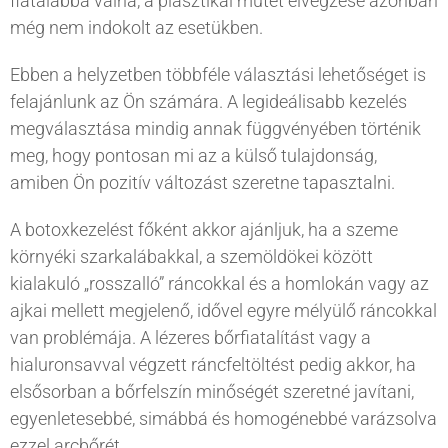
fiatalabbá válna, a plasztikai műtét elvégzése azonban
még nem indokolt az esetükben.
Ebben a helyzetben többféle választási lehetőséget is
felajánlunk az Ön számára. A legideálisabb kezelés
megválasztása mindig annak függvényében történik
meg, hogy pontosan mi az a külső tulajdonság,
amiben Ön pozitív változást szeretne tapasztalni.
A botoxkezelést főként akkor ajánljuk, ha a szeme
környéki szarkalábakkal, a szemöldökei között
kialakuló „rosszalló” ráncokkal és a homlokán vagy az
ajkai mellett megjelenő, idővel egyre mélyülő ráncokkal
van problémája. A lézeres bőrfiatalítást vagy a
hialuronsavval végzett ráncfeltöltést pedig akkor, ha
elsősorban a bőrfelszín minőségét szeretné javítani,
egyenletesebbé, simábbá és homogénebbé varázsolva
ezzel arcbőrét.