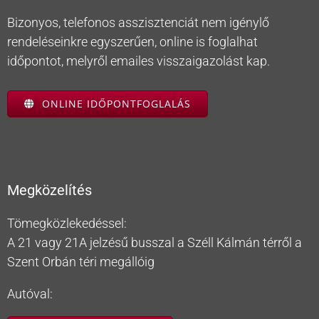
Bizonyos, telefonos asszisztenciát nem igénylő
rendeléseinkre egyszerűen, online is foglalhat
időpontot, melyről emailes visszaigazolást kap.
ONLINE IDŐPONTFOGLALÁS
Megközelítés
Tömegközlekedéssel:
A 21 vagy 21A jelzésű busszal a Széll Kálmán térről a
Szent Orbán téri megállóig
Autóval: