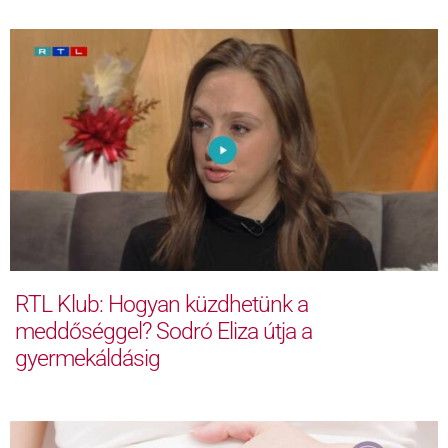
RTL Klub: Hogyan küzdhetünk a
meddőséggel? Sodró Eliza útja a
gyermekáldásig