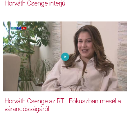
Horváth Csenge interjú
Horváth Csenge az RTL Fókuszban mesél a
várandósságáról