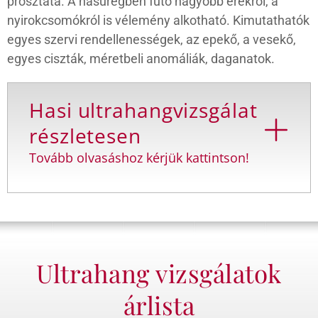
prosztata. A hasüregben futó nagyobb erekről, a
nyirokcsomókról is vélemény alkotható. Kimutathatók
egyes szervi rendellenességek, az epekő, a vesekő,
egyes ciszták, méretbeli anomáliák, daganatok.
Hasi ultrahangvizsgálat
részletesen
Tovább olvasáshoz kérjük kattintson!
Ultrahang vizsgálatok
árlista