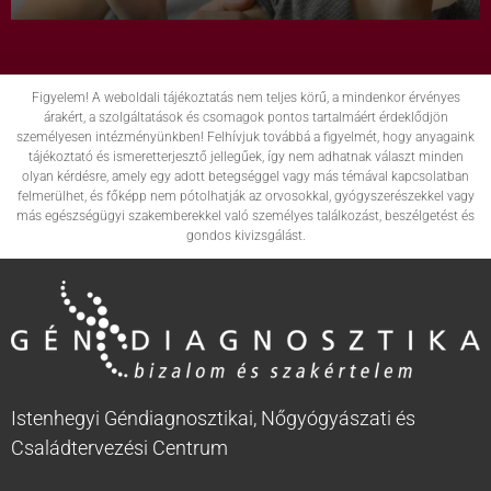
Figyelem! A weboldali tájékoztatás nem teljes körű, a mindenkor érvényes
árakért, a szolgáltatások és csomagok pontos tartalmáért érdeklődjön
személyesen intézményünkben! Felhívjuk továbbá a figyelmét, hogy anyagaink
tájékoztató és ismeretterjesztő jellegűek, így nem adhatnak választ minden
olyan kérdésre, amely egy adott betegséggel vagy más témával kapcsolatban
felmerülhet, és főképp nem pótolhatják az orvosokkal, gyógyszerészekkel vagy
más egészségügyi szakemberekkel való személyes találkozást, beszélgetést és
gondos kivizsgálást.
Istenhegyi Géndiagnosztikai, Nőgyógyászati és
Családtervezési Centrum