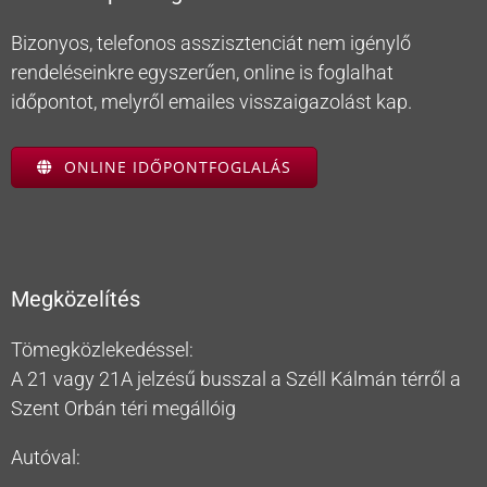
Bizonyos, telefonos asszisztenciát nem igénylő
rendeléseinkre egyszerűen, online is foglalhat
időpontot, melyről emailes visszaigazolást kap.
ONLINE IDŐPONTFOGLALÁS
Megközelítés
Tömegközlekedéssel:
A 21 vagy 21A jelzésű busszal a Széll Kálmán térről a
Szent Orbán téri megállóig
Autóval: