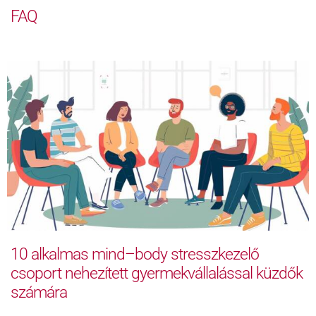
FAQ
10 alkalmas mind–body stresszkezelő
csoport nehezített gyermekvállalással küzdők
számára