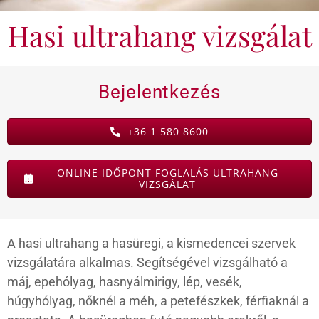
Hasi ultrahang vizsgálat
KAPCSOLAT
BLOG
Bejelentkezés
+36 1 580 8600
ONLINE IDŐPONT FOGLALÁS ULTRAHANG
VIZSGÁLAT
A hasi ultrahang a hasüregi, a kismedencei szervek
vizsgálatára alkalmas. Segítségével vizsgálható a
máj, epehólyag, hasnyálmirigy, lép, vesék,
húgyhólyag, nőknél a méh, a petefészkek, férfiaknál a