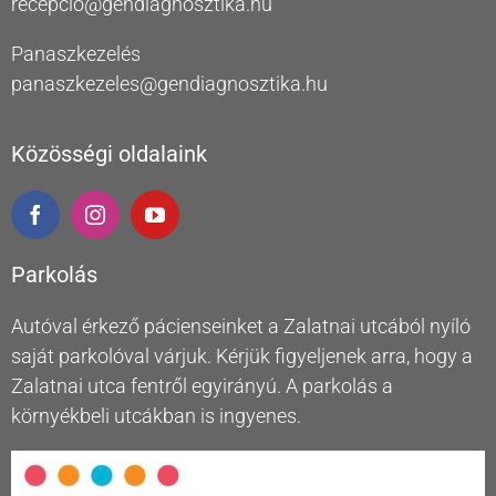
recepcio@gendiagnosztika.hu
Panaszkezelés
panaszkezeles@gendiagnosztika.hu
Közösségi oldalaink
Parkolás
Autóval érkező pácienseinket a Zalatnai utcából nyíló
saját parkolóval várjuk. Kérjük figyeljenek arra, hogy a
Zalatnai utca fentről egyirányú. A parkolás a
környékbeli utcákban is ingyenes.