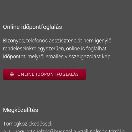
Online időpontfoglalás
Bizonyos, telefonos asszisztenciát nem igénylő
rendeléseinkre egyszerűen, online is foglalhat
időpontot, melyről emailes visszaigazolást kap.
ONLINE IDŐPONTFOGLALÁS
Megközelítés
Tömegközlekedéssel:
A 21 vagy 21A jelzésű busszal a Széll Kálmán térről a