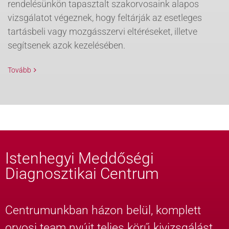
rendelésünkön tapasztalt szakorvosaink alapos
vizsgálatot végeznek, hogy feltárják az esetleges
tartásbeli vagy mozgásszervi eltéréseket, illetve
segítsenek azok kezelésében.
Tovább
Istenhegyi Meddőségi
Diagnosztikai Centrum
Centrumunkban házon belül, komplett
orvosi team nyújt teljes körű kivizsgálást,