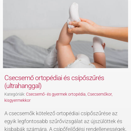
KAPCSOLAT
BLOG
Csecsemő ortopédiai és csípőszűrés
(ultrahanggal)
Kategóriák:
Csecsemő- és gyermek ortopédia
,
Csecsemőkor,
kisgyermekkor
A csecsemők kötelező ortopédiai csípőszűrése az
egyik legfontosabb szűrővizsgálat az újszülöttek és
kisbabák számára. A csípőfejlődési rendellenességek,