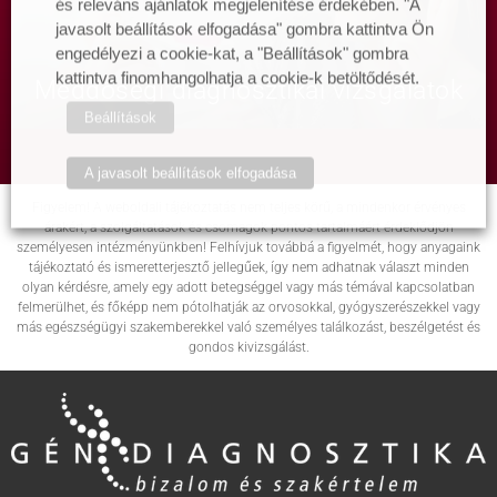
és releváns ajánlatok megjelenítése érdekében. "A
javasolt beállítások elfogadása" gombra kattintva Ön
engedélyezi a cookie-kat, a "Beállítások" gombra
kattintva finomhangolhatja a cookie-k betöltődését.
Meddőségi diagnosztikai vizsgálatok
Beállítások
A javasolt beállítások elfogadása
Figyelem! A weboldali tájékoztatás nem teljes körű, a mindenkor érvényes
árakért, a szolgáltatások és csomagok pontos tartalmáért érdeklődjön
személyesen intézményünkben! Felhívjuk továbbá a figyelmét, hogy anyagaink
tájékoztató és ismeretterjesztő jellegűek, így nem adhatnak választ minden
olyan kérdésre, amely egy adott betegséggel vagy más témával kapcsolatban
felmerülhet, és főképp nem pótolhatják az orvosokkal, gyógyszerészekkel vagy
más egészségügyi szakemberekkel való személyes találkozást, beszélgetést és
gondos kivizsgálást.