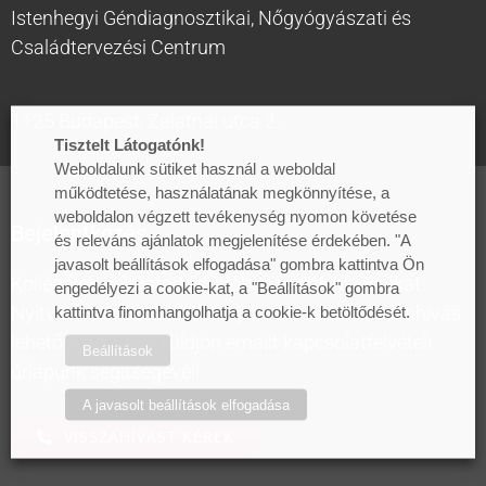
Istenhegyi Géndiagnosztikai, Nőgyógyászati és
Családtervezési Centrum
1125 Budapest, Zalatnai utca 2.
Tisztelt Látogatónk!
Weboldalunk sütiket használ a weboldal
működtetése, használatának megkönnyítése, a
weboldalon végzett tevékenység nyomon követése
Bejelentkezés
és releváns ajánlatok megjelenítése érdekében. "A
javasolt beállítások elfogadása" gombra kattintva Ön
Kollégáink nyitvatartási időben várják hívásaikat.
engedélyezi a cookie-kat, a "Beállítások" gombra
Nyitvatartási időn kívül kérjük válassza a visszahívás
kattintva finomhangolhatja a cookie-k betöltődését.
lehetőségét vagy küldjön emailt kapcsolatfelvételi
Beállítások
űrlapunk segítségével!
A javasolt beállítások elfogadása
VISSZAHÍVÁST KÉREK