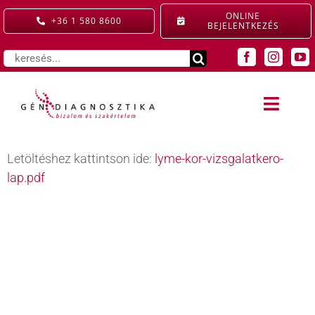
Kihagyás
ONLINE
+36 1 580 8600
BEJELENTKEZÉS
Keresés...
Toggle
Naviga
SZOLGÁLTATÁSAINK
Letöltéshez kattintson ide:
lyme-kor-vizsgalatkero-
lap.pdf
KIEMELT ELLÁTÁS
GYERMEKRENDELŐ
ÁRAINK
RÓLUNK