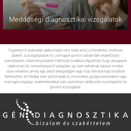
Meddőségi diagnosztikai vizsgálatok
Figyelem! A weboldali tájékoztatás nem teljes körű, a mindenkor érvényes
árakért, a szolgáltatások és csomagok pontos tartalmáért érdeklődjön
személyesen intézményünkben! Felhívjuk továbbá a figyelmét, hogy anyagaink
tájékoztató és ismeretterjesztő jellegűek, így nem adhatnak választ minden
olyan kérdésre, amely egy adott betegséggel vagy más témával kapcsolatban
felmerülhet, és főképp nem pótolhatják az orvosokkal, gyógyszerészekkel vagy
más egészségügyi szakemberekkel való személyes találkozást, beszélgetést és
gondos kivizsgálást.