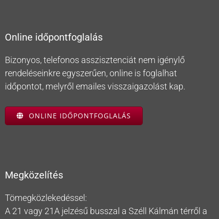
Online időpontfoglalás
Bizonyos, telefonos asszisztenciát nem igénylő
rendeléseinkre egyszerűen, online is foglalhat
időpontot, melyről emailes visszaigazolást kap.
ONLINE IDŐPONTFOGLALÁS
Megközelítés
Tömegközlekedéssel:
A 21 vagy 21A jelzésű busszal a Széll Kálmán térről a