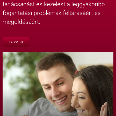
tanácsadást és kezelést a leggyakoribb
fogantatási problémák feltárásáért és
megoldásáért.
TOVÁBB