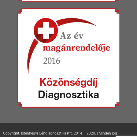
Copyright: Istenhegyi Géndiagnosztika Kft. 2014 – 2020. | Minden jog