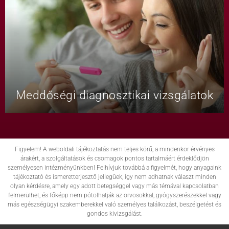
Meddőségi diagnosztikai vizsgálatok
Figyelem! A weboldali tájékoztatás nem teljes körű, a mindenkor érvényes
árakért, a szolgáltatások és csomagok pontos tartalmáért érdeklődjön
személyesen intézményünkben! Felhívjuk továbbá a figyelmét, hogy anyagaink
tájékoztató és ismeretterjesztő jellegűek, így nem adhatnak választ minden
olyan kérdésre, amely egy adott betegséggel vagy más témával kapcsolatban
felmerülhet, és főképp nem pótolhatják az orvosokkal, gyógyszerészekkel vagy
más egészségügyi szakemberekkel való személyes találkozást, beszélgetést és
gondos kivizsgálást.