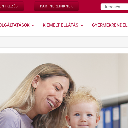
Keresés...
LENTKEZÉS
PARTNEREINKNEK
OLGÁLTATÁSOK
KIEMELT ELLÁTÁS
GYERMEKRENDEL
Várandósság,
Géndinó
magzati
gyermekrendelő »
diagnosztika »
Ugrás a Géndinó
gyermekrendelő
Down-szűrés és egyéb
szolgáltatásaihoz
magzati genetikai
rendellenességek
vizsgálata az első
trimeszterben
Kombinált teszt
Ultrahangos
vizsgálataink
Magzati és
várandósság alatti