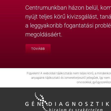
Centrumunkban házon belül, komp
nyújt teljes körű kivizsgálást, ta
a leggyakoribb fogantatási probl
megoldásáért.
TOVÁBB
Figyelem! A weboldali tájékoztatás nem teljes körű, a mindenko
anyagaink tájékoztató és ismeretterjesztő jellegűek, így n
orvosokkal, gyógyszerész