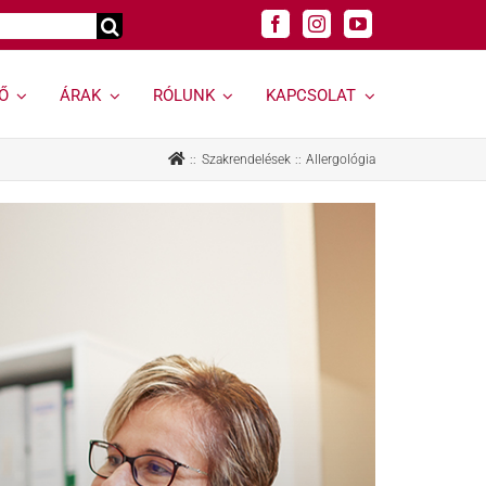
Ő
ÁRAK
RÓLUNK
KAPCSOLAT
Genetikai
Felnőtt
Szakrendelések
Allergológia
vizsgálatok »
szakrendelések »
Genetikai vizsgálat
Allergológia
kereső »
Andrológiai Centrum
Genetikai
Diabetológia
hordozóságszűrés
Endokrinológia
Öröklődő
Bőrgyógyászat,
rendellenességek
esztétika
Rák és rákhajlam
Fül-orr-gégészet,
genetikai vizsgálata
Horkolás
Öröklődő emlő- és
Gyermekurológiai és
petefészekrák
Hypospadiasis Centrum