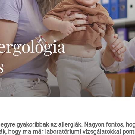
genetikai szűrőtesztek
összefoglalása
Trisomy-tesztek
NIFTY-pro teszt
GeneSafe-teszt
ergológia
Magzati kromoszóma-
vizsgálatok
s
(CVS,amniocentézis)
Terhesgondozási
csomagok
3D,4D Babamozi
egyre gyakoribbak az allergiák. Nagyon fontos, ho
ák, hogy ma már laboratóriumi vizsgálatokkal po