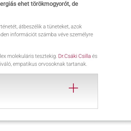
llergiás ehet törökmogyorót, de
énetét, átbeszélik a tüneteket, azok
 minden információt számba véve személyre
ex molekuláris tesztekig.
Dr.Csáki Csilla
és
kiváló, empatikus orvosoknak tartanak.