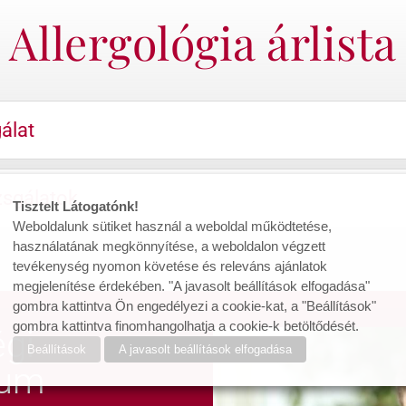
Allergológia árlista
álat
zsgálatok
Tisztelt Látogatónk!
Weboldalunk sütiket használ a weboldal működtetése,
használatának megkönnyítése, a weboldalon végzett
tevékenység nyomon követése és releváns ajánlatok
megjelenítése érdekében. "A javasolt beállítások elfogadása"
gombra kattintva Ön engedélyezi a cookie-kat, a "Beállítások"
gombra kattintva finomhangolhatja a cookie-k betöltődését.
gi
Beállítások
A javasolt beállítások elfogadása
rum