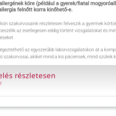
t allergének köre (például a gyerek/fiatal mogyoróa
llergia felnőtt korra kinőhető-e.
kön szakorvosaink részletesen felveszik a gyermek kórtört
. Átbeszélik az esetlegesen eddig történt vizsgálatokat és
éseket.
égeztethető az egyszerűbb laborvizsgálatokon át a kompl
 szakorvosai, akiket mind a kis páciensek, mind szüleik 
elés részletesen
!