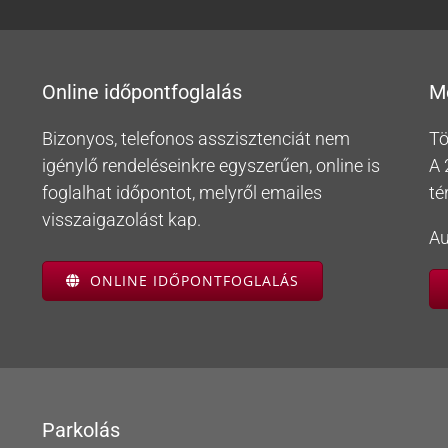
Online időpontfoglalás
M
Bizonyos, telefonos asszisztenciát nem
Tö
igénylő rendeléseinkre egyszerűen, online is
A 
foglalhat időpontot, melyről emailes
té
visszaigazolást kap.
Au
ONLINE IDŐPONTFOGLALÁS
Parkolás