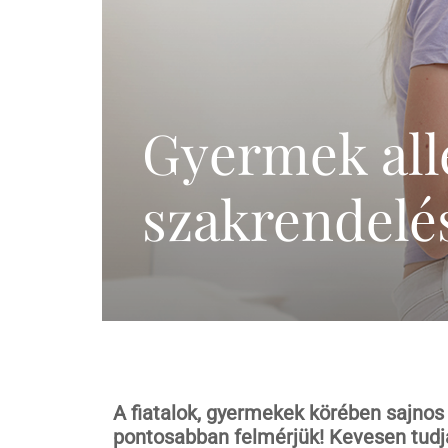
Meddőségi genetikai
és laborvizsgálatok
Pszichológia,
edukáció (termékenység,
meddőség)
Gyermek all
IVF külföldön
szakrendelé
A fiatalok, gyermekek körében sajnos 
pontosabban felmérjük! Kevesen tudj