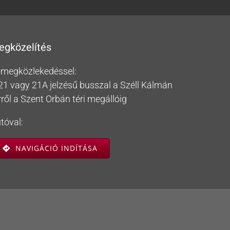
egközelítés
megközlekedéssel:
21 vagy 21A jelzésű busszal a Széll Kálmán
rről a Szent Orbán téri megállóig
tóval:
NAVIGÁCIÓ INDÍTÁSA