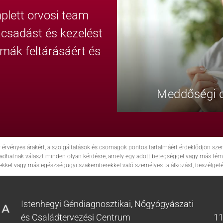
lett orvosi team
nácsadást és kezelést
émák feltárásáért és
Meddőségi d
r érvényes árakért, a szolgáltatások és csomagok pontos tartalmáért érdeklődjön s
em adhatnak választ minden olyan kérdésre, amely egy adott betegséggel vagy más tém
ekkel vagy más egészségügyi szakemberekkel való személyes találkozást, beszélgetés
Istenhegyi Géndiagnosztikai, Nőgyógyászati
és Családtervezési Centrum
11