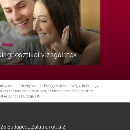
iagnosztikai vizsgálatok
zemélyesen intézményünkben! Felhívjuk továbbá a figyelmét, hogy
ával kapcsolatban felmerülhet, és főképp nem pótolhatják az
t és gondos kivizsgálást.
25 Budapest, Zalatnai utca 2.