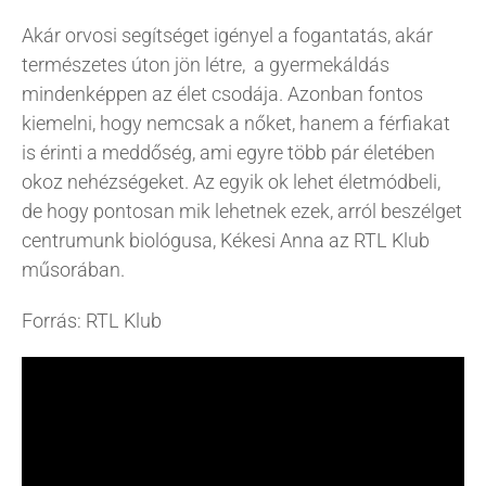
Akár orvosi segítséget igényel a fogantatás, akár
KAPCSOLAT
természetes úton jön létre, a gyermekáldás
mindenképpen az élet csodája. Azonban fontos
BLOG
kiemelni, hogy nemcsak a nőket, hanem a férfiakat
is érinti a meddőség, ami egyre több pár életében
okoz nehézségeket. Az egyik ok lehet életmódbeli,
de hogy pontosan mik lehetnek ezek, arról beszélget
centrumunk biológusa, Kékesi Anna az RTL Klub
műsorában.
Forrás: RTL Klub