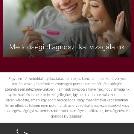
Meddőségi diagnosztikai vizsgálatok
Figyelem! A weboldali tájékoztatás nem teljes körű, a mindenkor érvényes
árakért, a szolgáltatások és csomagok pontos tartalmáért érdeklődjön
személyesen intézményünkben! Felhívjuk továbbá a figyelmét, hogy anyagaink
tájékoztató és ismeretterjesztő jellegűek, így nem adhatnak választ minden
olyan kérdésre, amely egy adott betegséggel vagy más témával kapcsolatban
felmerülhet, és főképp nem pótolhatják az orvosokkal, gyógyszerészekkel vagy
más egészségügyi szakemberekkel való személyes találkozást, beszélgetést és
gondos kivizsgálást.