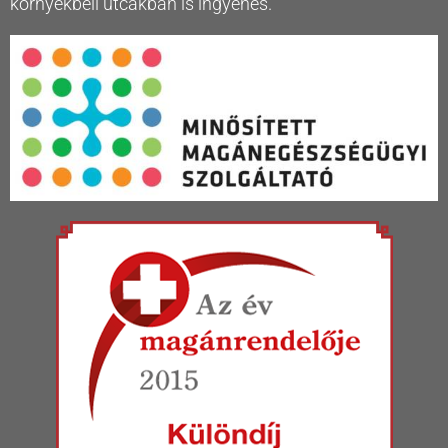
környékbeli utcákban is ingyenes.