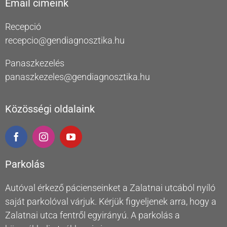
Email címeink
Recepció
recepcio@gendiagnosztika.hu
Panaszkezelés
panaszkezeles@gendiagnosztika.hu
Közösségi oldalaink
Parkolás
Autóval érkező pácienseinket a Zalatnai utcából nyíló
saját parkolóval várjuk. Kérjük figyeljenek arra, hogy a
Zalatnai utca fentről egyirányú. A parkolás a