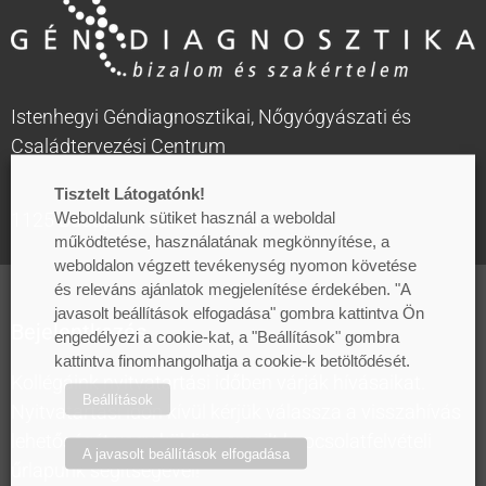
Istenhegyi Géndiagnosztikai, Nőgyógyászati és
Családtervezési Centrum
Tisztelt Látogatónk!
1125 Budapest, Zalatnai utca 2.
Weboldalunk sütiket használ a weboldal
működtetése, használatának megkönnyítése, a
weboldalon végzett tevékenység nyomon követése
és releváns ajánlatok megjelenítése érdekében. "A
javasolt beállítások elfogadása" gombra kattintva Ön
Bejelentkezés
engedélyezi a cookie-kat, a "Beállítások" gombra
kattintva finomhangolhatja a cookie-k betöltődését.
Kollégáink nyitvatartási időben várják hívásaikat.
Beállítások
Nyitvatartási időn kívül kérjük válassza a visszahívás
lehetőségét vagy küldjön emailt kapcsolatfelvételi
A javasolt beállítások elfogadása
űrlapunk segítségével!